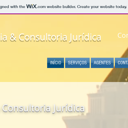
igned with the
.com
website builder. Create your website today.
a & Consultoria Jurídica
Co
INÍCIO
SERVIÇOS
AGENTES
CONT
 Consultoria Jurídica