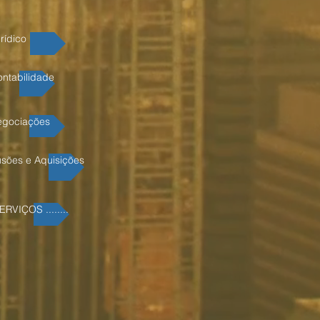
urídico
ontabilidade
egociações
usões e Aquisições
ERVIÇOS ........