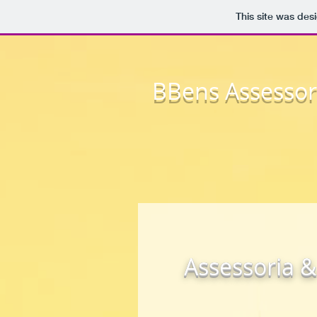
This site was des
BBens Assessori
Assessoria &