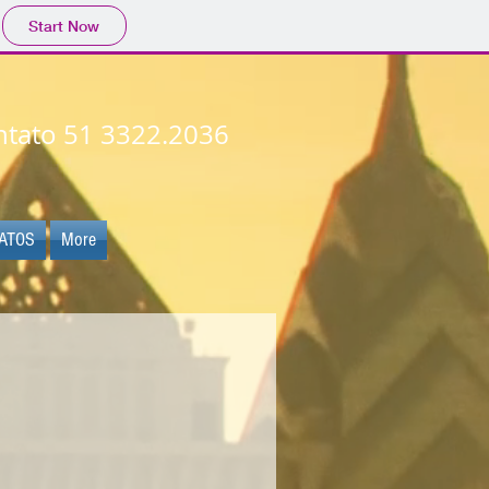
Start Now
ntato 51 3322.2036
ATOS
More