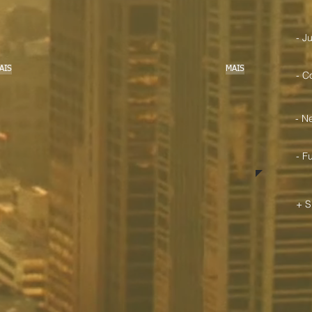
- J
AIS
MAIS
- C
- N
- F
+ S